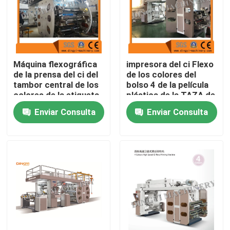
Viaje de la fábrica
Control de calidad
Máquina flexográfica
impresora del ci Flexo
de la prensa del ci del
de los colores del
tambor central de los
bolso 4 de la película
Éntrenos en contacto con
colores de la etiqueta
plástica de la TAZA de
seis de BOPP PE
papel de 600m m
Enviar Consulta
Enviar Consulta
Pida una cita
Máquina soplada de la película
Máquina soplada de la película del HDPE
Máquina soplada de la película del LDPE