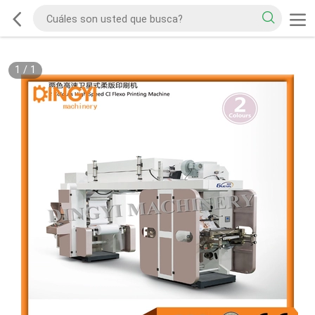
1
/
1