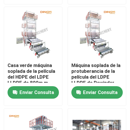
Viaje de la fábrica
Control de calidad
Éntrenos en contacto con
Casa verde máquina
Máquina soplada de la
soplada de la película
protuberancia de la
Pida una cita
del HDPE del LDPE
película del LDPE
LLDPE de 800m m
LLDPE de Rewinder
0.15m m del doble
Máquina soplada de la película
Enviar Consulta
Enviar Consulta
Máquina soplada de la película del HDPE
Máquina soplada de la película del LDPE