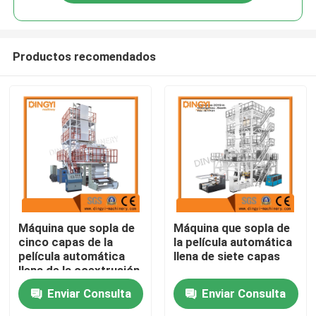
Productos recomendados
Hogar
Máquina que sopla de
Máquina que sopla de
cinco capas de la
la película automática
película automática
llena de siete capas
Productos
llena de la coextrusión
Enviar Consulta
Enviar Consulta
Sobre nosotros