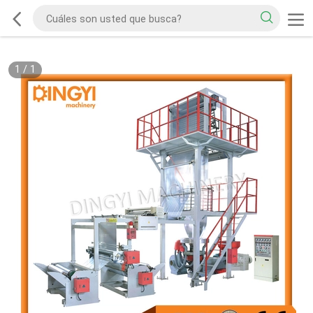
1
/
1