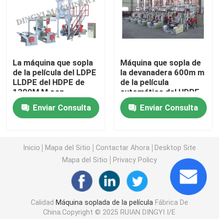
Máquina que sopla de la película del PE
Máquina soplada de la película de la capa monomolecu
La máquina que sopla
Máquina que sopla de
de la película del LDPE
la devanadera 600m m
LLDPE del HDPE de
de la película
Máquina soplada de múltiples capas de la película
1300M M con
automática del HDPE
rotatorio muere
Enviar Consulta
Enviar Consulta
impresora flexográfica
Inicio
Mapa del Sitio
Contactar Ahora
Desktop Site
Impresora del ci Flexo
Mapa del Sitio
Privacy Policy
bolso del polietileno que hace la máquina
Calidad
Máquina soplada de la película
Fábrica De
Bolso en el rollo que hace la máquina
China.Copyright © 2025 RUIAN DINGYI I/E