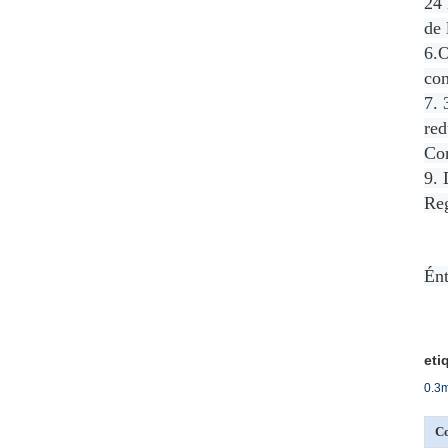
24 
de 
6.O
con
7. 
red
Con
9. 
Reg
Ént
eti
0.3m
Co