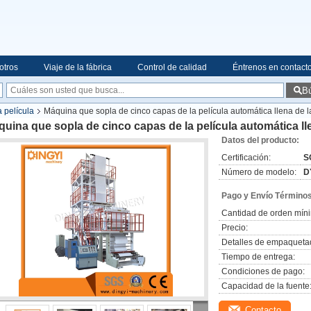
otros
Viaje de la fábrica
Control de calidad
Éntrenos en contact
B
 película
Máquina que sopla de cinco capas de la película automática llena de l
uina que sopla de cinco capas de la película automática ll
Datos del producto:
Certificación:
S
Número de modelo:
D
Pago y Envío Términos
Cantidad de orden mín
Precio:
Detalles de empaqueta
Tiempo de entrega:
Condiciones de pago:
Capacidad de la fuente
Contacto