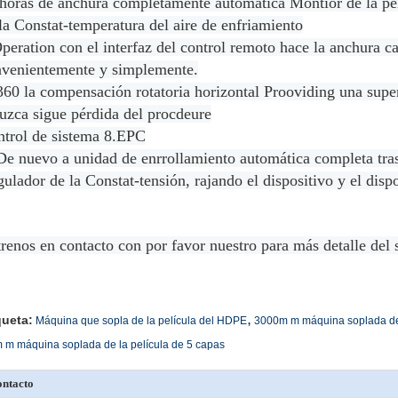
horas de anchura completamente automática Montior de la pelí
la Constat-temperatura del aire de enfriamiento
peration con el interfaz del control remoto hace la anchura c
venientemente y simplemente.
360 la compensación rotatoria horizontal Prooviding una superf
uzca sigue pérdida del procdeure
trol de sistema 8.EPC
De nuevo a unidad de enrrollamiento automática completa tra
ulador de la Constat-tensión, rajando el dispositivo y el disp
renos en contacto con por favor nuestro para más detalle del 
,
queta:
Máquina que sopla de la película del HDPE
3000m m máquina soplada de 
 m máquina soplada de la película de 5 capas
ntacto