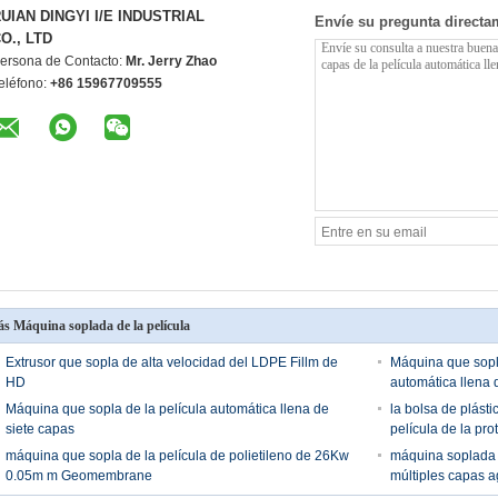
UIAN DINGYI I/E INDUSTRIAL
Envíe su pregunta directa
O., LTD
ersona de Contacto:
Mr. Jerry Zhao
eléfono:
+86 15967709555
s Máquina soplada de la película
Extrusor que sopla de alta velocidad del LDPE Fillm de
Máquina que sopla
HD
automática llena 
Máquina que sopla de la película automática llena de
la bolsa de plást
siete capas
película de la pr
máquina que sopla de la película de polietileno de 26Kw
máquina soplada d
0.05m m Geomembrane
múltiples capas a