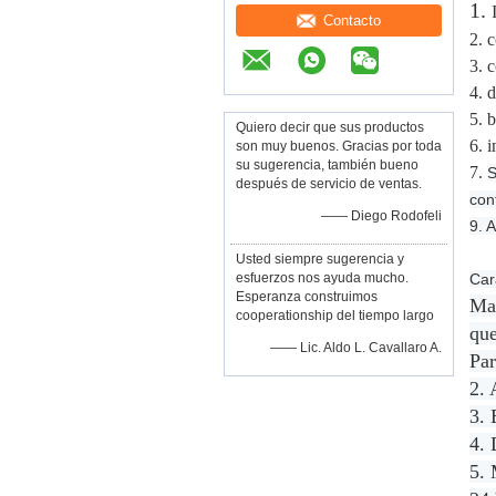
1.
Contacto
2. 
3. 
4. d
5. 
Quiero decir que sus productos
6. 
son muy buenos. Gracias por toda
su sugerencia, también bueno
7.
S
después de servicio de ventas.
con
—— Diego Rodofeli
9. A
Usted siempre sugerencia y
esfuerzos nos ayuda mucho.
Car
Esperanza construimos
Ma
cooperationship del tiempo largo
que
—— Lic. Aldo L. Cavallaro A.
Par
2. 
3. 
4. 
5. 