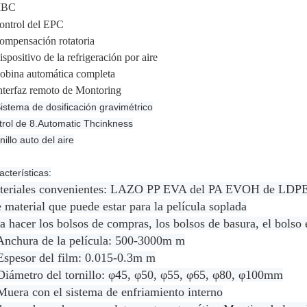
IBC
control del EPC
compensación rotatoria
ispositivo de la refrigeración por aire
bobina automática completa
interfaz remoto de Montoring
istema de dosificación gravimétrico
trol de 8.Automatic Thcinkness
nillo auto del aire
acterísticas:
teriales convenientes: LAZO PP EVA del PA EVOH de L
 material que puede estar para la película soplada
a hacer los bolsos de compras, los bolsos de basura, el bolso 
Anchura de la película: 500-3000m m
Espesor del film: 0.015-0.3m m
Diámetro del tornillo: φ45, φ50, φ55, φ65, φ80, φ100mm
Muera con el sistema de enfriamiento interno