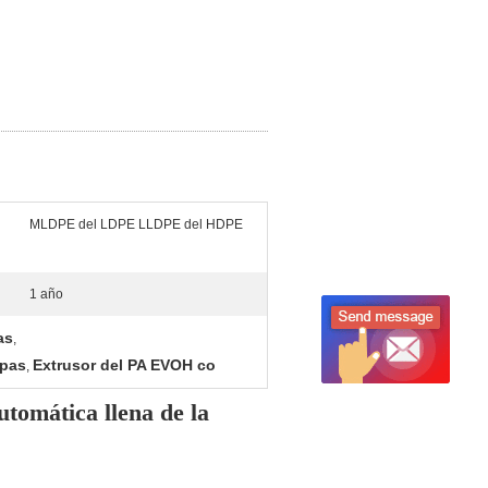
MLDPE del LDPE LLDPE del HDPE
1 año
as
,
apas
Extrusor del PA EVOH co
,
utomática llena de la