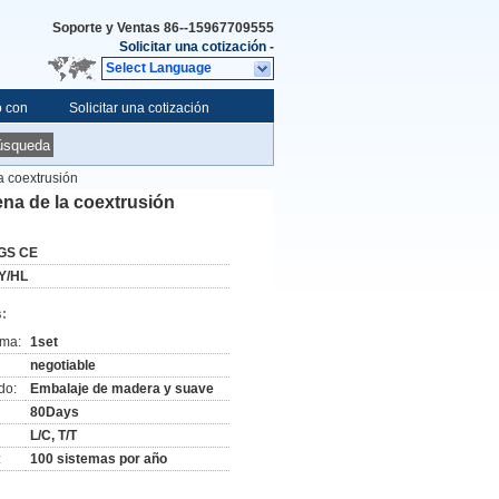
Soporte y Ventas
86--15967709555
Solicitar una cotización
-
Select Language
o con
Solicitar una cotización
úsqueda
a coextrusión
ena de la coextrusión
GS CE
Y/HL
:
ima:
1set
negotiable
do:
Embalaje de madera y suave
80Days
L/C, T/T
:
100 sistemas por año