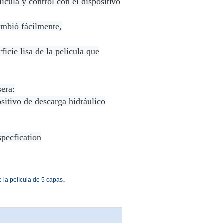
cula y control con el dispositivo
ambió fácilmente,
icie lisa de la película que
sera:
ositivo de descarga hidráulico
specfication
,
la película de 5 capas